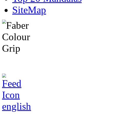
SiteMap
english