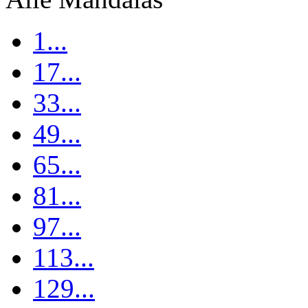
1...
17...
33...
49...
65...
81...
97...
113...
129...