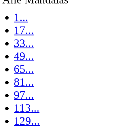
1...
17...
33...
49...
65...
81...
97...
113...
129...