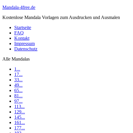
Mandala-4free.de
Kostenlose Mandala Vorlagen zum Ausdrucken und Ausmalen
Startseite
FAQ
Kontakt
Impressum
Datenschutz
Alle Mandalas
1...
17...
33...
49...
65...
81...
97...
113...
129...
145...
161...
177...