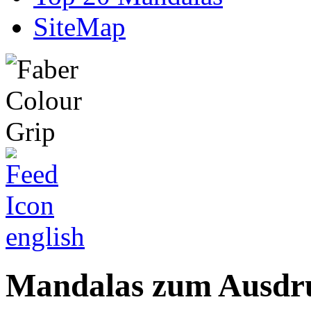
SiteMap
english
Mandalas zum Ausdru