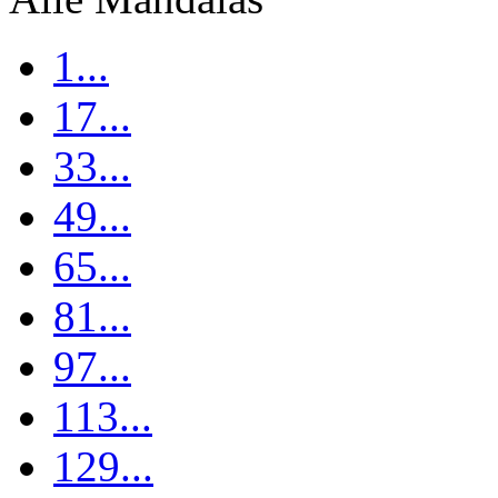
1...
17...
33...
49...
65...
81...
97...
113...
129...