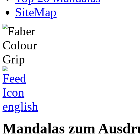
SiteMap
english
Mandalas zum Ausdru