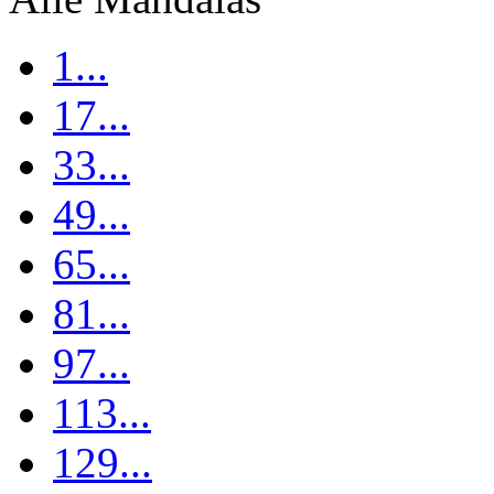
1...
17...
33...
49...
65...
81...
97...
113...
129...