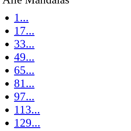
1...
17...
33...
49...
65...
81...
97...
113...
129...